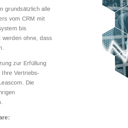
 grundsätzlich alle
lers vom CRM mit
ystem bis
lt werden ohne, dass
n.
zung zur Erfüllung
 Ihre Vertriebs-
 Leascom. Die
hrigen
h.
are: