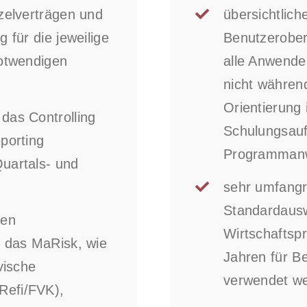
zelverträgen und
übersichtlich
 für die jeweilige
Benutzeroberf
notwendigen
alle Anwende
nicht währen
Orientierung
das Controlling
Schulungsauf
porting
Programman
uartals- und
sehr umfangre
Standardausw
gen
Wirtschaftspr
r das MaRisk, wie
Jahren für B
vische
verwendet w
Refi/FVK),