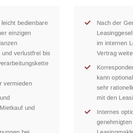
 leicht bedienbare
Nach der Ge
er einzigen
Leasinggesel
danzen
im internen 
und verlustfrei bis
Vertrag weite
verarbeitungskette
Korresponden
kann optiona
r vermieden
sehr ratione
 und
mit den Leasi
Mietkauf und
Internes opt
genehmigten 
hnungen bei
Leasingmakl