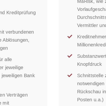
MaRisk, wie z
Vorlaufgesch
und Kreditprüfung
Durchschnitt
Vermittler un
mit verbundenen
Kreditnehmere
ge Ablösungen,
Millionenkre
ngen
Substanzwert
r alle
Knopfdruck
r jeweilige
 jeweiligen Bank
Schnittstelle
notwendigen
Rückschau in
nen Verträgen
Posten u.a.)
e mit