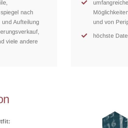
ile,
umfangreiche
nspiegel nach
Möglichkeite
und Aufteilung
und von Peri
erungsverkauf,
höchste Date
nd viele andere
on
fit: